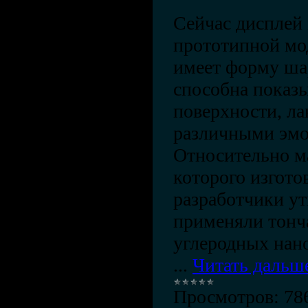
Сейчас дисплей 
прототипной мо
имеет форму ша
способна показ
поверхности, л
различными эм
Относительно ма
которого изгото
разработчики ут
применяли тонч
углеродных нан
...
Читать дальш
Просмотров:
78