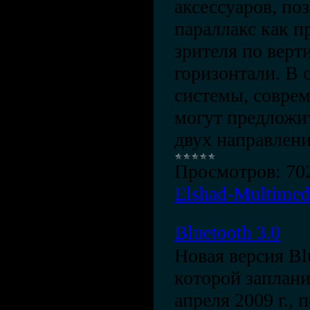
аксессуаров, по
параллакс как 
зрителя по верти
горизонтали. В 
системы, совре
могут предложит
двух направлени
Просмотров:
70
Elshad-Multimed
Bluetooth 3.0
Новая версия Bl
которой заплани
апреля 2009 г., 