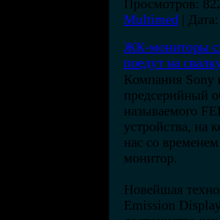
Просмотров:
82
Multimed
|
Дата:
ЖК-мониторы с
поедут на свалк
Компания Sony п
предсерийный о
называемого FE
устройства, на 
нас со временем
монитор.
Новейшая техно
Emission Display