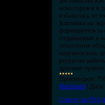
достоинства как
мониторов и в т
избавилась от и
Картинка на эк
формируется за 
создаваемых в н
технология обла
надежностью, д
ресурсом работы
другими прият
Просмотров:
75
Multimed
|
Дата:
Спасут ли PS3 г