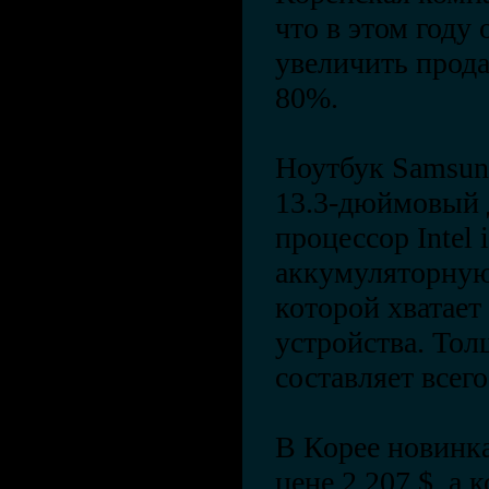
что в этом году
увеличить прод
80%.
Ноутбук Samsung
13.3-дюймовый 
процессор Intel 
аккумуляторную
которой хватает
устройства. Тол
составляет всего 
В Корее новинка
цене 2 207 $, а 