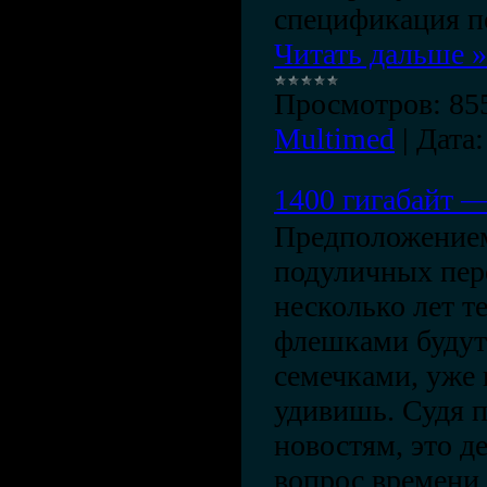
спецификация п
Читать дальше »
Просмотров:
85
Multimed
|
Дата:
1400 гигабайт —
Предположением
подуличных пер
несколько лет 
флешками будут 
семечками, уже 
удивишь. Судя 
новостям, это д
вопрос времени.