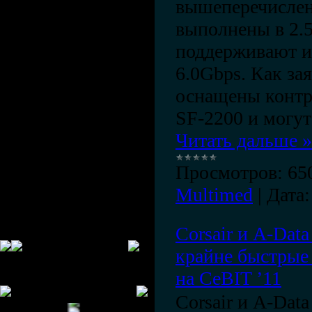
вышеперечисле
выполнены в 2.
поддерживают 
6.0Gbps. Как за
оснащены контр
SF-2200 и могут
Читать дальше »
Просмотров:
65
Multimed
|
Дата:
Corsair и A-Dat
крайне быстрые
"""
на CeBIT ’11
Наши радио
Corsair и A-Dat