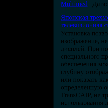
Multimed
|
Дата:
Японская трехм
телевизионная 
Установка позво
изображение, не
дисплей. При п
специального п
обеспечения мо
глубину отобра
или показать ка
определенную об
TransCAIP, не 
использования 