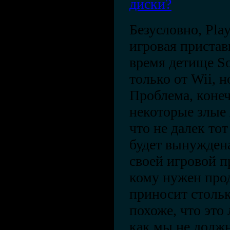
диски?
Безусловно, Pla
игровая пристав
время детище So
только от Wii, н
Проблема, конеч
некоторые злые 
что не далек тот
будет вынуждена
своей игровой п
кому нужен про
приносит столь
похоже, что это
как мы не должн