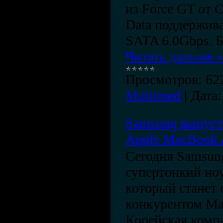
из Force GT от C
Data поддержив
SATA 6.0Gbps. 
Читать дальше »
Просмотров:
62
Multimed
|
Дата:
Samsung выпуст
Apple MacBook 
Сегодня Samsun
супертонкий ноу
который станет
конкурентом Ma
Корейская компа