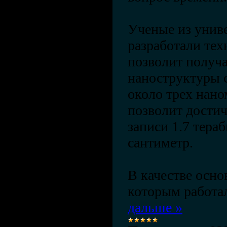
Ученые из унив
разработали тех
позволит получ
наноструктуры 
около трех нано
позволит дости
записи 1.7 тера
сантиметр.
В качестве осно
которым работа
дальше »