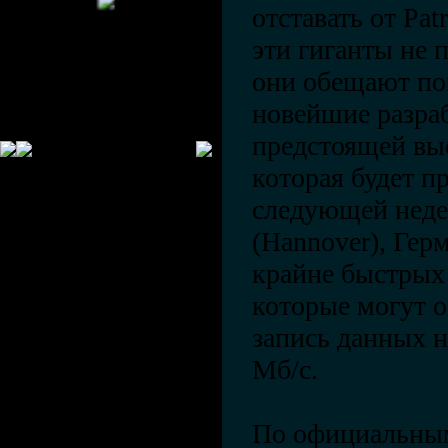
отставать от Pat
эти гиганты не 
они обещают по
новейшие разра
предстоящей выс
которая будет п
следующей неде
(Hannover), Герм
крайне быстрых
которые могут о
запись данных н
Мб/с.
По официальны