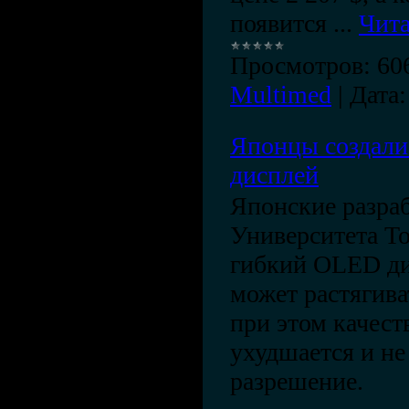
появится
...
Чита
Просмотров:
60
Multimed
|
Дата:
Японцы создал
дисплей
Японские разра
Университета То
гибкий OLED ди
может растягива
при этом качест
ухудшается и не
разрешение.