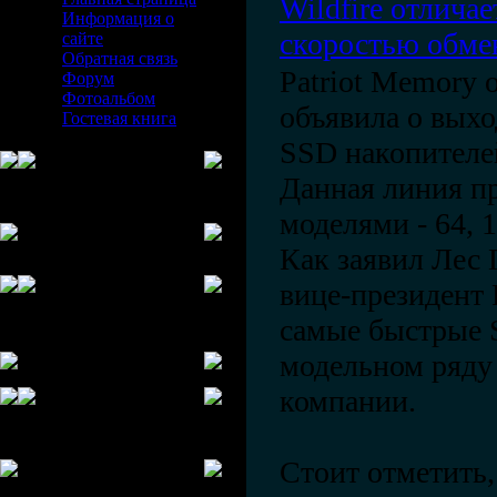
Wildfire отлича
Информация о
скоростью обме
сайте
Обратная связь
Patriot Memory
Форум
Фотоальбом
объявила о вых
Гостевая книга
SSD накопителей
Данная линия пр
""""
моделями - 64, 1
Мировые новости
Как заявил Лес 
"
вице-президент 
самые быстрые 
"""
Случайные 3D-
модельном ряду
ANIME
компании.
""""
Чат-сообщения
Стоит отметить,