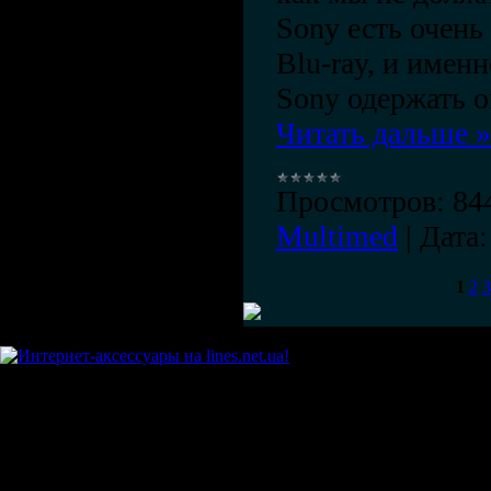
Sony есть очень
Blu-ray, и имен
Sony одержать 
Читать дальше »
Просмотров:
84
Multimed
|
Дата:
1
2
3
Copyright Elshad-PM © 2006